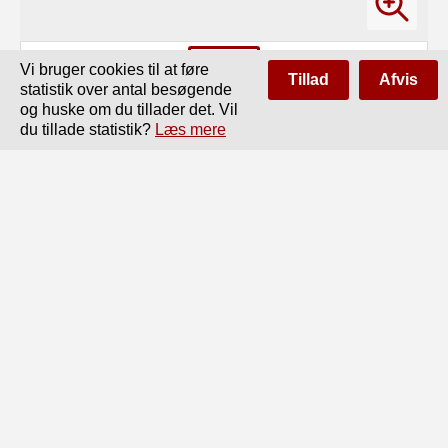
Vi bruger cookies til at føre
Tillad
Afvis
statistik over antal besøgende
og huske om du tillader det. Vil
du tillade statistik?
Læs mere
Side
af
156
Forrige
Næste
Oseberg-skibet

z

Fig. 1. Oseberg-Skibet.