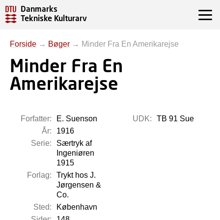
Danmarks
Tekniske Kulturarv
Forside
→
Bøger
→
Minder Fra En Amerikarejse
Minder Fra En
Amerikarejse
Forfatter:
E. Suenson
UDK:
TB 91 Sue
År:
1916
Serie:
Særtryk af
Ingeniøren
1915
Forlag:
Trykt hos J.
Jørgensen &
Co.
Sted:
København
Sider:
148