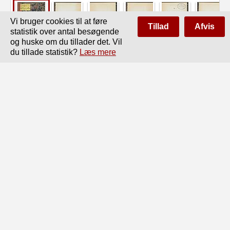
Vi bruger cookies til at føre
Tillad
Afvis
statistik over antal besøgende
og huske om du tillader det. Vil
du tillade statistik?
Læs mere
Side
af
98
Forrige
Næste