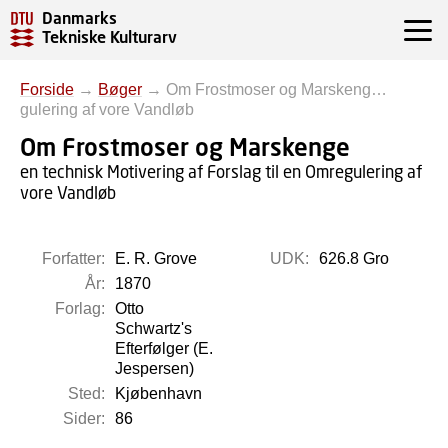
Danmarks
Tekniske Kulturarv
Forside
→
Bøger
→
Om Frostmoser og Marskeng…
gulering af vore Vandløb
Om Frostmoser og Marskenge
en technisk Motivering af Forslag til en Omregulering af
vore Vandløb
Forfatter:
E. R. Grove
UDK:
626.8 Gro
År:
1870
Forlag:
Otto
Schwartz's
Efterfølger (E.
Jespersen)
Sted:
Kjøbenhavn
Sider:
86