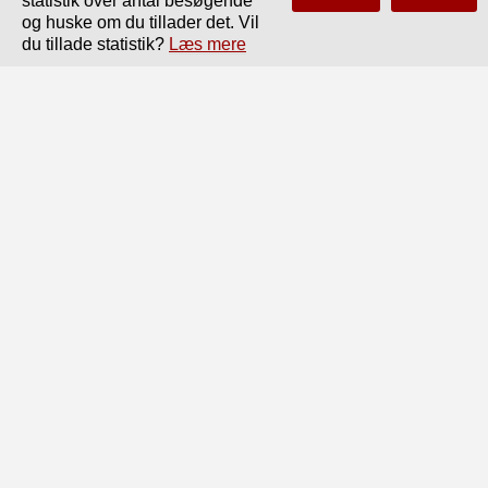
statistik over antal besøgende
og huske om du tillader det. Vil
Side
af
224
Forrige
Næste
du tillade statistik?
Læs mere