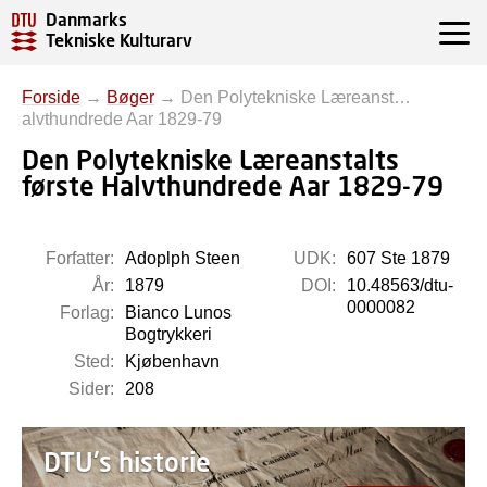
Danmarks
Tekniske Kulturarv
Forside
→
Bøger
→
Den Polytekniske Læreanst…
alvthundrede Aar 1829-79
Den Polytekniske Læreanstalts
første Halvthundrede Aar 1829-79
Forfatter:
Adoplph Steen
UDK:
607 Ste 1879
År:
1879
DOI:
10.48563/dtu-
0000082
Forlag:
Bianco Lunos
Bogtrykkeri
Sted:
Kjøbenhavn
Sider:
208
DTU's historie