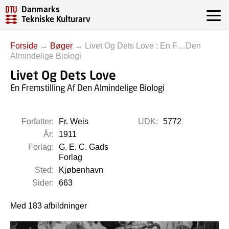
Danmarks
Tekniske Kulturarv
Forside
→
Bøger
→
Livet Og Dets Love : En F…Den
Almindelige Biologi
Livet Og Dets Love
En Fremstilling Af Den Almindelige Biologi
Forfatter:
Fr. Weis
UDK:
5772
År:
1911
Forlag:
G. E. C. Gads
Forlag
Sted:
Kjøbenhavn
Sider:
663
Med 183 afbildninger