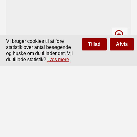
Vi bruger cookies til at føre
Tillad
Afvis
statistik over antal besøgende
og huske om du tillader det. Vil
du tillade statistik?
Læs mere
Side
af
688
Forrige
Næste
663

Voit, Carl 492.

Vokseevne 505.

Vold 215.
