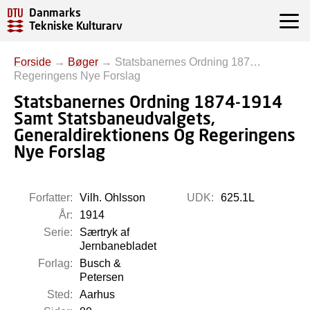
Danmarks
Tekniske Kulturarv
Forside
→
Bøger
→
Statsbanernes Ordning 187…
Regeringens Nye Forslag
Statsbanernes Ordning 1874-1914
Samt Statsbaneudvalgets,
Generaldirektionens Og Regeringens
Nye Forslag
Forfatter:
Vilh. Ohlsson
UDK:
625.1L
År:
1914
Serie:
Særtryk af
Jernbanebladet
Forlag:
Busch &
Petersen
Sted:
Aarhus