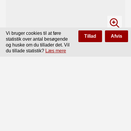
Vi bruger cookies til at føre
Tillad
Afvis
statistik over antal besøgende
og huske om du tillader det. Vil
du tillade statistik?
Læs mere
Side
af
94
Forrige
Næste
Statsbaneudvalget af 1911 afgav sin Betænkning 24. 
April 1913,

og under 27. Maj s. A. tilstilledes den Statsbanernes 
Generaldirektion

til Udtalelse.

Generaldirektionens „Erklæring“ — et Værk paa 87 Sider 
— af-
