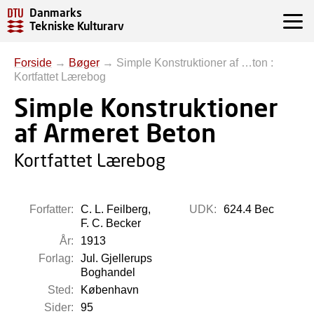
Danmarks
Tekniske Kulturarv
Forside
→
Bøger
→
Simple Konstruktioner af …ton :
Kortfattet Lærebog
Simple Konstruktioner
af Armeret Beton
Kortfattet Lærebog
Forfatter:
C. L. Feilberg,
UDK:
624.4 Bec
F. C. Becker
År:
1913
Forlag:
Jul. Gjellerups
Boghandel
Sted:
København
Sider:
95