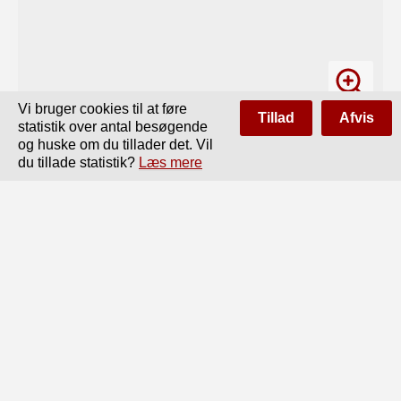
Vi bruger cookies til at føre
Tillad
Afvis
statistik over antal besøgende
og huske om du tillader det. Vil
du tillade statistik?
Læs mere
Side
af
102
Forrige
Næste
~---S.LJJ----___________________UJJ____ 
J..X__________„.J	... „ .

72

Man anvender ofte Bjælkelofter med plan Underside 
enten

af Hensyn til Udseendet eller for bedre at hindre Forplan-
