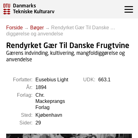
Danmarks
Tekniske Kulturarv
Forside
→
Bøger
→
Rendyrket Gær Til Danske …
diggørelse og anvendelse
Rendyrket Gær Til Danske Frugtvine
Gærens indvinding, kultivering, mangfoldiggørelse og
anvendelse
Forfatter:
Eusebius Light
UDK:
663.1
År:
1894
Forlag:
Chr.
Mackeprangs
Forlag
Sted:
Kjøbenhavn
Sider:
29