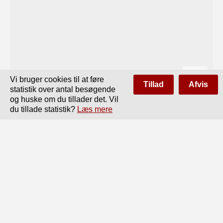
Vi bruger cookies til at føre
Tillad
Afvis
statistik over antal besøgende
og huske om du tillader det. Vil
du tillade statistik?
Læs mere
Side
af
40
Forrige
Næste
fD-Ivicirt.

Rendyrket Gær ti!

danske ‘frugtvine,
