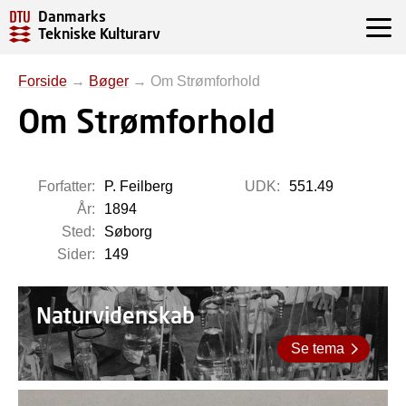
Danmarks
Tekniske Kulturarv
Forside
→
Bøger
→
Om Strømforhold
Om Strømforhold
Forfatter:
P. Feilberg
UDK:
551.49
År:
1894
Sted:
Søborg
Sider:
149
Naturvidenskab
Se tema