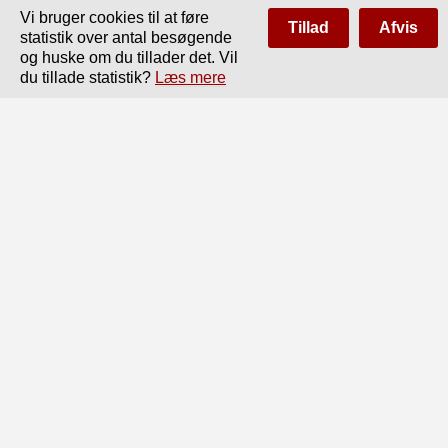
Vi bruger cookies til at føre
Tillad
Afvis
statistik over antal besøgende
og huske om du tillader det. Vil
du tillade statistik?
Læs mere
Side
af
150
Forrige
Næste