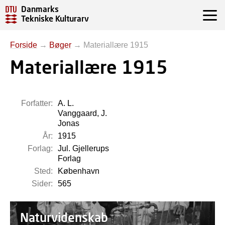
Danmarks
Tekniske Kulturarv
Forside
→
Bøger
→
Materiallære 1915
Materiallære 1915
Forfatter:
A. L.
Vanggaard, J.
Jonas
År:
1915
Forlag:
Jul. Gjellerups
Forlag
Sted:
København
Sider:
565
Naturvidenskab