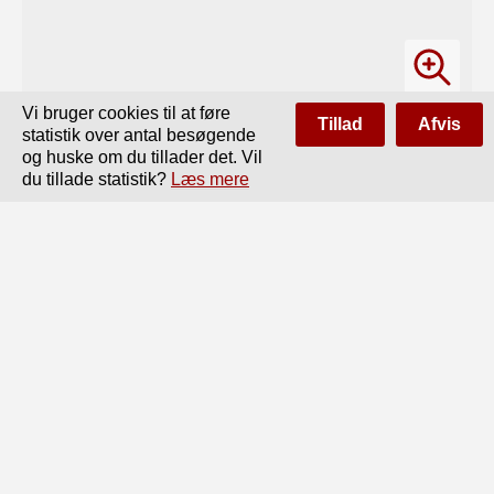
Vi bruger cookies til at føre
Tillad
Afvis
statistik over antal besøgende
og huske om du tillader det. Vil
du tillade statistik?
Læs mere
Side
af
584
Forrige
Næste