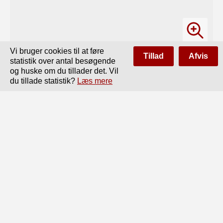
Vi bruger cookies til at føre
Tillad
Afvis
statistik over antal besøgende
og huske om du tillader det. Vil
du tillade statistik?
Læs mere
Side
af
584
Forrige
Næste