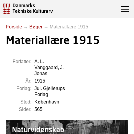
Danmarks
Tekniske Kulturarv
Forside
→
Bøger
→
Materiallære 1915
Materiallære 1915
Forfatter:
A. L.
Vanggaard, J.
Jonas
År:
1915
Forlag:
Jul. Gjellerups
Forlag
Sted:
København
Sider:
565
Naturvidenskab