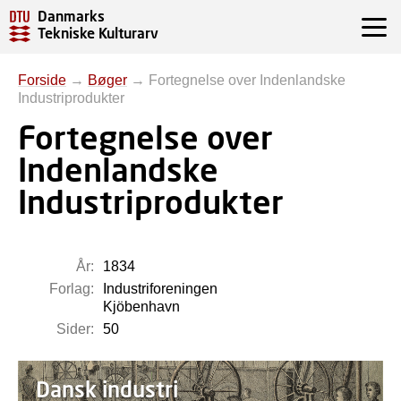
Danmarks
Tekniske Kulturarv
Forside
→
Bøger
→
Fortegnelse over Indenlandske
Industriprodukter
Fortegnelse over
Indenlandske
Industriprodukter
År:
1834
Forlag:
Industriforeningen
Kjöbenhavn
Sider:
50
Dansk industri