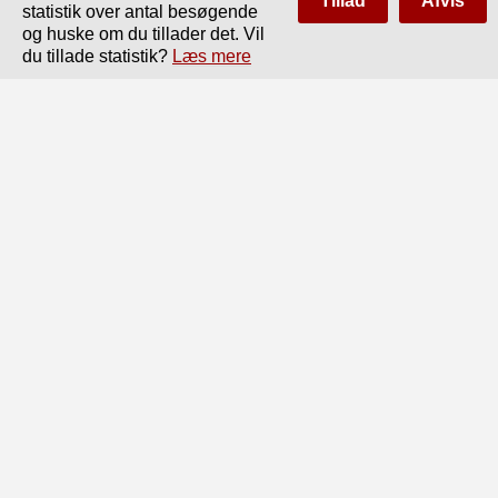
Tillad
Afvis
statistik over antal besøgende
og huske om du tillader det. Vil
Side
af
100
Forrige
Næste
du tillade statistik?
Læs mere