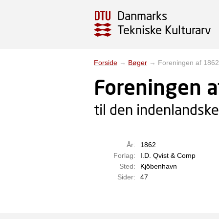
Danmarks
Tekniske Kulturarv
Forside
→
Bøger
→
Foreningen af 1862
Foreningen 
til den indenlandsk
År:
1862
Forlag:
I.D. Qvist & Comp
Sted:
Kjöbenhavn
Sider:
47