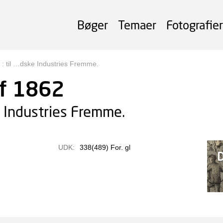
Bøger
Temaer
Fotografier
 : til …dske Industries Fremme.
af 1862
e Industries Fremme.
UDK:
338(489) For. gl
D