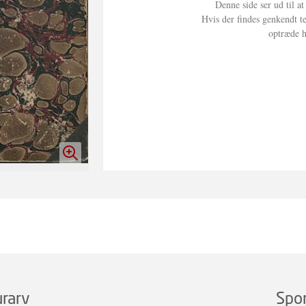
rarv
Spo