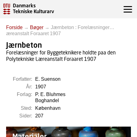
Danmarks
Tekniske Kulturarv
Forside
→
Bøger
→
Jærnbeton : Forelæsninger…
æreanstalt Foraaret 1907
Jærnbeton
Forelæsninger for Byggeteknikere holdte paa den
Polytekniske Læreanstalt Foraaret 1907
Forfatter:
E. Suenson
År:
1907
Forlag:
P. E. Bluhmes
Boghandel
Sted:
København
Sider:
207
Materialer