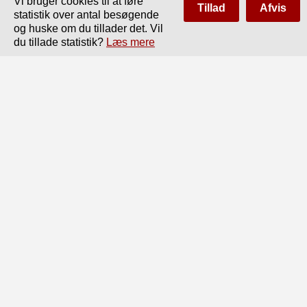
Vi bruger cookies til at føre
Tillad
Afvis
statistik over antal besøgende
og huske om du tillader det. Vil
du tillade statistik?
Læs mere
Side
af
226
Forrige
Næste