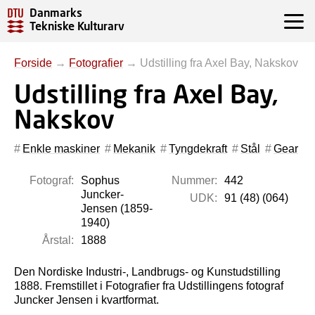
Danmarks
Tekniske Kulturarv
Forside
→
Fotografier
→
Udstilling fra Axel Bay, Nakskov
Udstilling fra Axel Bay,
Nakskov
Enkle maskiner
Mekanik
Tyngdekraft
Stål
Gear
Fotograf:
Sophus
Nummer:
442
Juncker-
UDK:
91 (48) (064)
Jensen (1859-
1940)
Årstal:
1888
Den Nordiske Industri-, Landbrugs- og Kunstudstilling
1888. Fremstillet i Fotografier fra Udstillingens fotograf
Juncker Jensen i kvartformat.