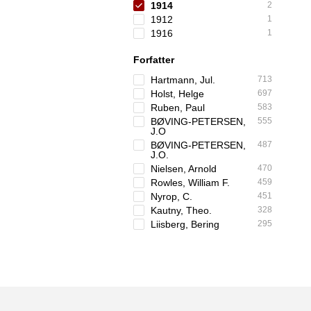
1914
2
1912
1
1916
1
Forfatter
Hartmann, Jul.
713
Holst, Helge
697
Ruben, Paul
583
BØVING-PETERSEN,
555
J.O
BØVING-PETERSEN,
487
J.O.
Nielsen, Arnold
470
Rowles, William F.
459
Nyrop, C.
451
Kautny, Theo.
328
Liisberg, Bering
295