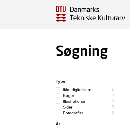
Danmarks
Tekniske Kulturarv
Søgning
Type
Ikke digitaliseret
2
Bøger
0
Illustrationer
0
Sider
0
Fotografier
0
År