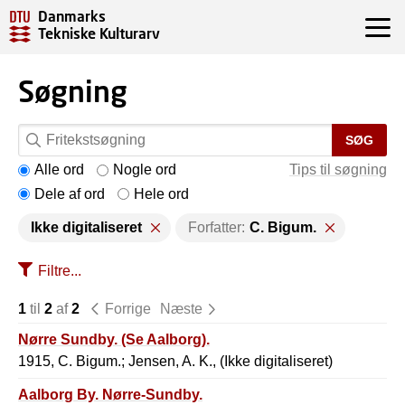
Danmarks
Tekniske Kulturarv
Søgning
SØG
Alle ord
Nogle ord
Tips til søgning
Dele af ord
Hele ord
Ikke digitaliseret
Forfatter:
C. Bigum.
Filtre...
1
til
2
af
2
Forrige
Næste
Nørre Sundby. (Se Aalborg).
1915, C. Bigum.; Jensen, A. K., (Ikke digitaliseret)
Aalborg By. Nørre-Sundby.