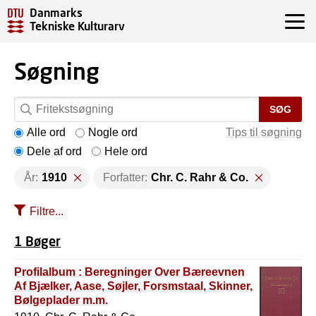
Danmarks
Tekniske Kulturarv
Søgning
SØG
Alle ord
Nogle ord
Tips til søgning
Dele af ord
Hele ord
År:
1910
Forfatter:
Chr. C. Rahr & Co.
Filtre...
1 Bøger
Profilalbum : Beregninger Over Bæreevnen
Af Bjælker, Aase, Søjler, Forsmstaal, Skinner,
Bølgeplader m.m.