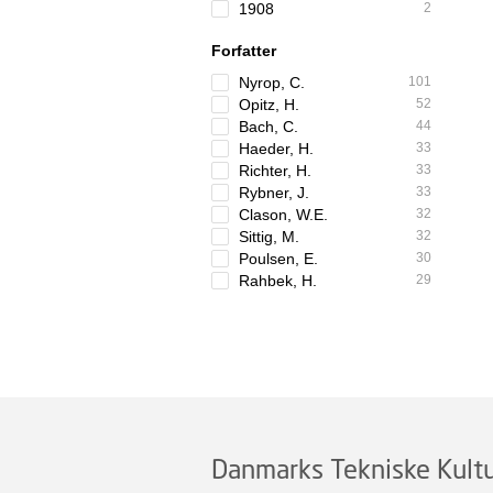
1908
2
Forfatter
Nyrop, C.
101
Opitz, H.
52
Bach, C.
44
Haeder, H.
33
Richter, H.
33
Rybner, J.
33
Clason, W.E.
32
Sittig, M.
32
Poulsen, E.
30
Rahbek, H.
29
Danmarks Tekniske Kultu