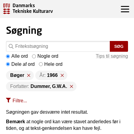
Danmarks
Tekniske Kulturarv
Søgning
SØG
Alle ord
Nogle ord
Tips til søgning
Dele af ord
Hele ord
Bøger
År:
1966
Forfatter:
Dummer, G.W.A.
Filtre...
Søgningen gav desværre intet resultat.
Bemærk
at nogle ord kan være stavet anderledes før i
tiden, og at tekst-genkendelsen kan have fejl.