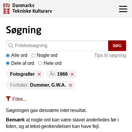
Danmarks
Tekniske Kulturarv
Søgning
SØG
Alle ord
Nogle ord
Tips til søgning
Dele af ord
Hele ord
Fotografier
År:
1966
Forfatter:
Dummer, G.W.A.
Filtre...
Søgningen gav desværre intet resultat.
Bemærk
at nogle ord kan være stavet anderledes før i
tiden, og at tekst-genkendelsen kan have fejl.