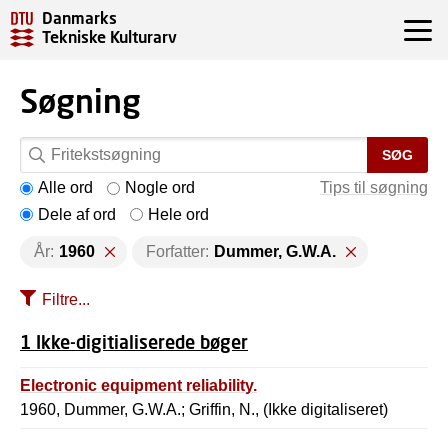
Danmarks
Tekniske Kulturarv
Søgning
SØG
Alle ord
Nogle ord
Tips til søgning
Dele af ord
Hele ord
År:
1960
Forfatter:
Dummer, G.W.A.
Filtre...
1 Ikke-digitialiserede bøger
Electronic equipment reliability.
1960, Dummer, G.W.A.; Griffin, N., (Ikke digitaliseret)