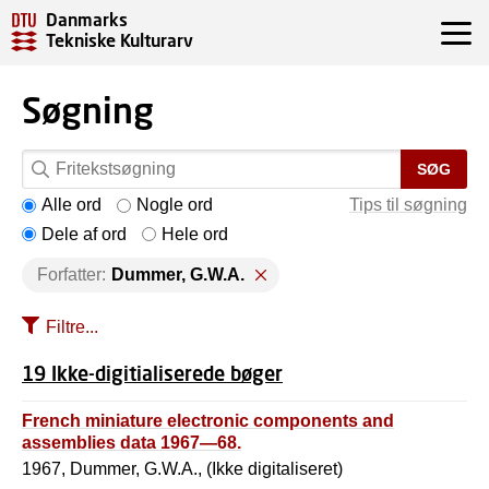
Danmarks
Tekniske Kulturarv
Søgning
SØG
Alle ord
Nogle ord
Tips til søgning
Dele af ord
Hele ord
Forfatter:
Dummer, G.W.A.
Filtre...
19 Ikke-digitialiserede bøger
French miniature electronic components and
assemblies data 1967—68.
1967, Dummer, G.W.A., (Ikke digitaliseret)