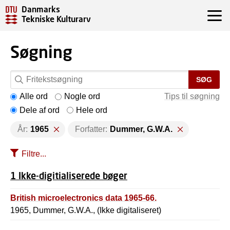
Danmarks
Tekniske Kulturarv
Søgning
SØG
Alle ord
Nogle ord
Tips til søgning
Dele af ord
Hele ord
År:
1965
Forfatter:
Dummer, G.W.A.
Filtre...
1 Ikke-digitialiserede bøger
British microelectronics data 1965-66.
1965, Dummer, G.W.A., (Ikke digitaliseret)