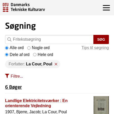
Danmarks
Tekniske Kulturarv
Søgning
SØG
Alle ord
Nogle ord
Tips til søgning
Dele af ord
Hele ord
Forfatter:
La Cour, Poul
Filtre...
6 Bøger
Landlige Elektricitetsværker : En
orienterende Vejledning
1907, Bjerre, Jacob; La Cour, Poul