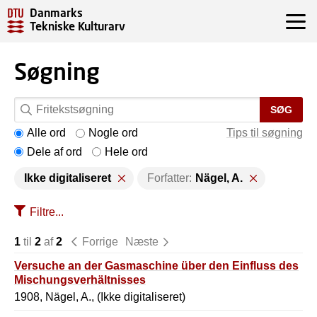
Danmarks
Tekniske Kulturarv
Søgning
SØG
Alle ord
Nogle ord
Tips til søgning
Dele af ord
Hele ord
Ikke digitaliseret
Forfatter:
Nägel, A.
Filtre...
1
til
2
af
2
Forrige
Næste
Versuche an der Gasmaschine über den Einfluss des
Mischungsverhältnisses
1908, Nägel, A., (Ikke digitaliseret)