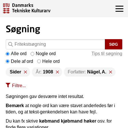
Danmarks
Tekniske Kulturarv
Søgning
SØG
Alle ord
Nogle ord
Tips til søgning
Dele af ord
Hele ord
Sider
År:
1908
Forfatter:
Nägel, A.
Filtre...
Søgningen gav desværre intet resultat.
Bemærk
at nogle ord kan være stavet anderledes før i
tiden, og at tekst-genkendelsen kan have fejl.
Du kan fx skrive
købmand kjøbmand høker
osv. for
finde flere variationer.