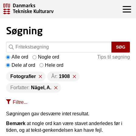
Danmarks
Tekniske Kulturarv
Søgning
SØG
Alle ord
Nogle ord
Tips til søgning
Dele af ord
Hele ord
Fotografier
År:
1908
Forfatter:
Nägel, A.
Filtre...
Søgningen gav desværre intet resultat.
Bemærk
at nogle ord kan være stavet anderledes før i
tiden, og at tekst-genkendelsen kan have fejl.