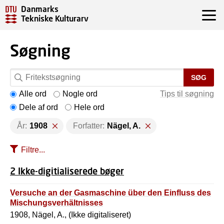
Danmarks
Tekniske Kulturarv
Søgning
SØG
Alle ord
Nogle ord
Tips til søgning
Dele af ord
Hele ord
År:
1908
Forfatter:
Nägel, A.
Filtre...
2 Ikke-digitialiserede bøger
Versuche an der Gasmaschine über den Einfluss des
Mischungsverhältnisses
1908, Nägel, A., (Ikke digitaliseret)