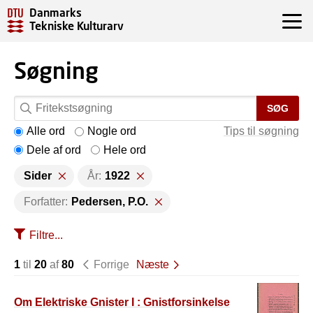
Danmarks
Tekniske Kulturarv
Søgning
SØG
Alle ord
Nogle ord
Tips til søgning
Dele af ord
Hele ord
Sider
År:
1922
Forfatter:
Pedersen, P.O.
Filtre...
1
til
20
af
80
Forrige
Næste
Om Elektriske Gnister I : Gnistforsinkelse