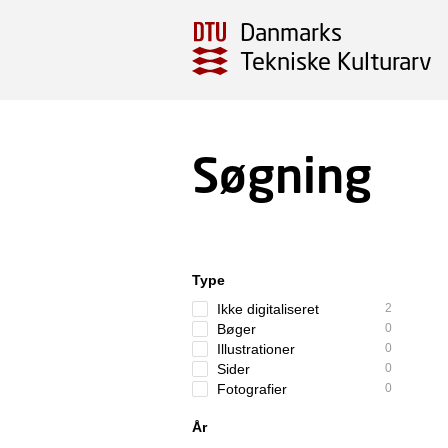
Danmarks
Tekniske Kulturarv
Søgning
Type
Ikke digitaliseret
2
Bøger
0
Illustrationer
0
Sider
0
Fotografier
0
År