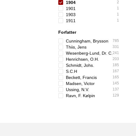
1904
2
1901
1
1903
1
1911
1
Forfatter
Cunningham, Brysson
785
Thiis, Jens
331
Wesenberg-Lund, Dr. C.
241
Henrichsen, O.H.
203
Schmidt, Johs.
185
S.C.H
167
Beckett, Francis
165
Madsen, Victor
145
Ussing, N.V.
137
Ravn, F. Kølpin
129