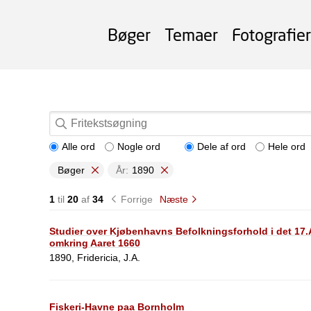
Bøger
Temaer
Fotografier
Alle ord
Nogle ord
Dele af ord
Hele ord
Bøger
År:
1890
1
til
20
af
34
Forrige
Næste
Studier over Kjøbenhavns Befolkningsforhold i det 17.
omkring Aaret 1660
1890, Fridericia, J.A.
Fiskeri-Havne paa Bornholm