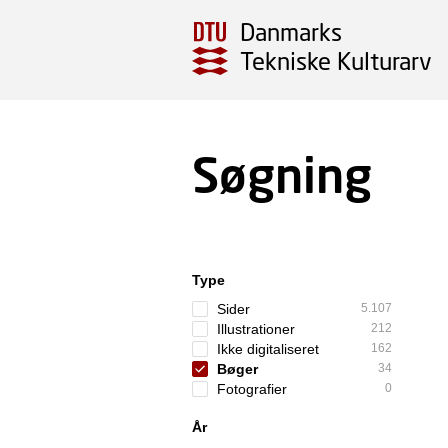
Danmarks
Tekniske Kulturarv
Søgning
Type
Sider
5.107
Illustrationer
212
Ikke digitaliseret
162
Bøger
34
Fotografier
0
År