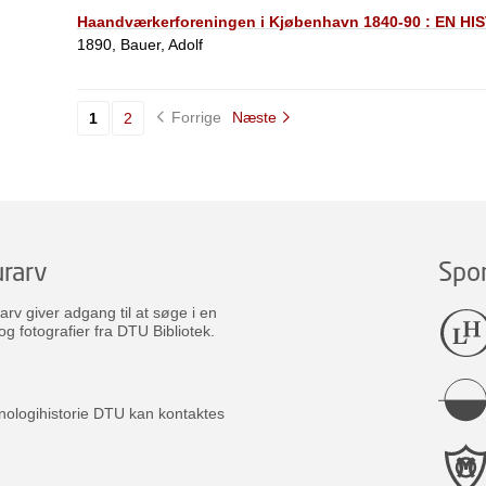
Haandværkerforeningen i Kjøbenhavn 1840-90 : EN H
1890, Bauer, Adolf
Forrige
Næste
1
2
rarv
Spo
v giver adgang til at søge i en
og fotografier fra DTU Bibliotek.
nologihistorie DTU kan kontaktes