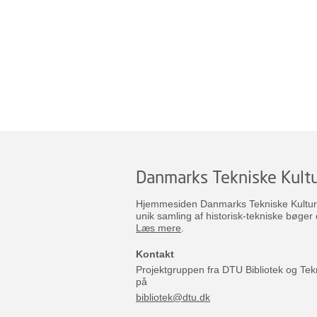
Danmarks Tekniske Kultu
Hjemmesiden Danmarks Tekniske Kulturar
unik samling af historisk-tekniske bøger 
Læs mere
.
Kontakt
Projektgruppen fra DTU Bibliotek og Tek
på
bibliotek@dtu.dk