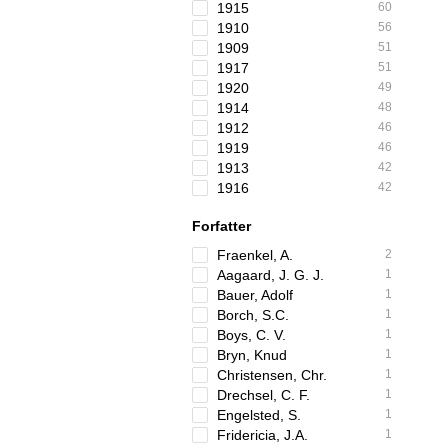
1915
60
1910
56
1909
51
1917
51
1920
49
1914
48
1912
46
1919
46
1913
42
1916
42
Forfatter
Fraenkel, A.
2
Aagaard, J. G. J.
1
Bauer, Adolf
1
Borch, S.C.
1
Boys, C. V.
1
Bryn, Knud
1
Christensen, Chr.
1
Drechsel, C. F.
1
Engelsted, S.
1
Fridericia, J.A.
1