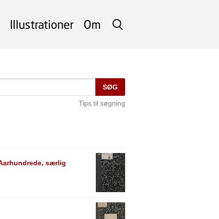
Illustrationer
Om
SØG
SØG
Tips til søgning
Aarhundrede, særlig