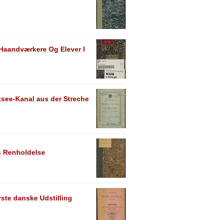
 Haandværkere Og Elever I
tsee-Kanal aus der Streche
s Renholdelse
rste danske Udstilling