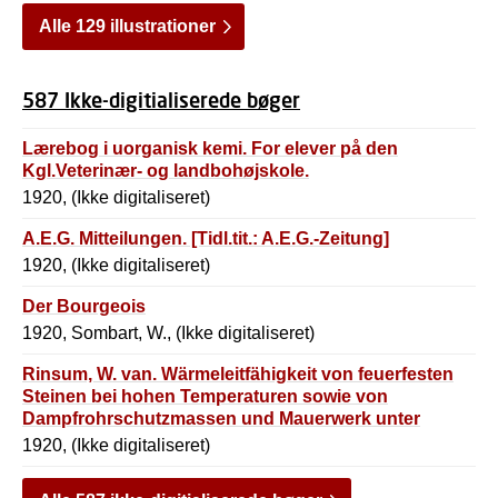
Alle 129 illustrationer
587 Ikke-digitialiserede bøger
Lærebog i uorganisk kemi. For elever på den
Kgl.Veterinær- og landbohøjskole.
1920, (Ikke digitaliseret)
A.E.G. Mitteilungen. [Tidl.tit.: A.E.G.-Zeitung]
1920, (Ikke digitaliseret)
Der Bourgeois
1920, Sombart, W., (Ikke digitaliseret)
Rinsum, W. van. Wärmeleitfähigkeit von feuerfesten
Steinen bei hohen Temperaturen sowie von
Dampfrohrschutzmassen und Mauerwerk unter
Verwendung eines neuen Verfahrens der
1920, (Ikke digitaliseret)
Oberflächentemperaturmessung.