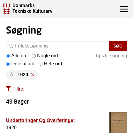
Danmarks
Tekniske Kulturarv
Søgning
SØG
Alle ord
Nogle ord
Tips til søgning
Dele af ord
Hele ord
År:
1920
Filtre...
49 Bøger
Underføringer Og Overføringer
1920