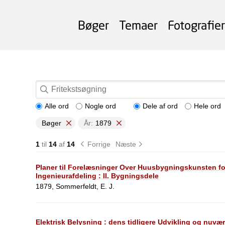
Bøger
Temaer
Fotografier
Alle ord
Nogle ord
Dele af ord
Hele ord
Bøger
År:
1879
1
til
14
af
14
Forrige
Næste
Planer til Forelæsninger Over Huusbygningskunsten fo
Ingenieurafdeling : II. Bygningsdele
1879, Sommerfeldt, E. J.
Elektrisk Belysning : dens tidligere Udvikling og nuv