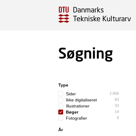
Danmarks
Tekniske Kulturarv
Søgning
Type
Sider
2.066
Ikke digitaliseret
83
Illustrationer
33
Bøger
14
Fotografier
0
År