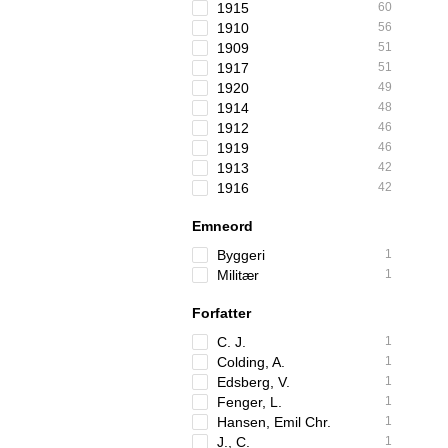
1915
60
1910
56
1909
51
1917
51
1920
49
1914
48
1912
46
1919
46
1913
42
1916
42
Emneord
Byggeri
1
Militær
1
Forfatter
C. J.
1
Colding, A.
1
Edsberg, V.
1
Fenger, L.
1
Hansen, Emil Chr.
1
J., C.
1