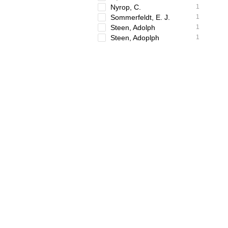
Nyrop, C.
1
Sommerfeldt, E. J.
1
Steen, Adolph
1
Steen, Adoplph
1