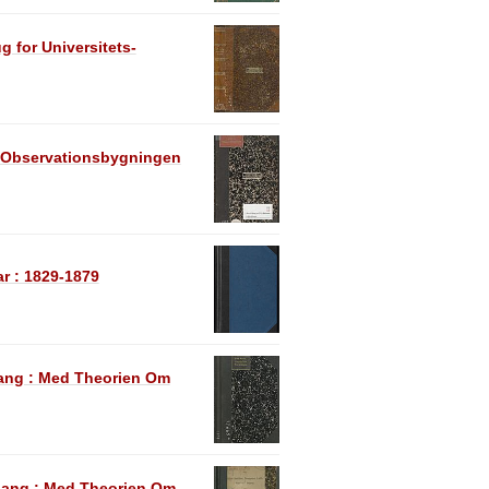
 for Universitets-
 i Observationsbygningen
r : 1829-1879
øgang : Med Theorien Om
øgang : Med Theorien Om