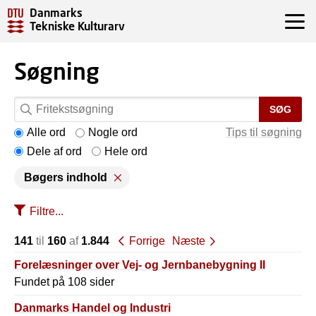
Danmarks
Tekniske Kulturarv
Søgning
SØG
Alle ord
Nogle ord
Tips til søgning
Dele af ord
Hele ord
Bøgers indhold
Filtre...
141
til
160
af
1.844
Forrige
Næste
Forelæsninger over Vej- og Jernbanebygning II
Fundet på 108 sider
Danmarks Handel og Industri