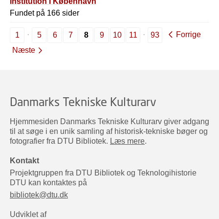
Institution I København
Fundet på 166 sider
Forrige
1
5
6
7
8
9
10
11
93
Næste
Danmarks Tekniske Kulturarv
Hjemmesiden Danmarks Tekniske Kulturarv giver adgang
til at søge i en unik samling af historisk-tekniske bøger og
fotografier fra DTU Bibliotek.
Læs mere
.
Kontakt
Projektgruppen fra DTU Bibliotek og Teknologihistorie
DTU kan kontaktes på
bibliotek@dtu.dk
Udviklet af