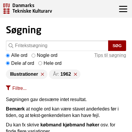
Danmarks
Tekniske Kulturarv
Søgning
SØG
Alle ord
Nogle ord
Tips til søgning
Dele af ord
Hele ord
Illustrationer
År:
1962
Filtre...
Søgningen gav desværre intet resultat.
Bemærk
at nogle ord kan være stavet anderledes før i
tiden, og at tekst-genkendelsen kan have fejl.
Du kan fx skrive
købmand kjøbmand høker
osv. for
finde flere variationer.