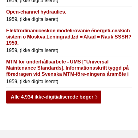
1959, (Ikke digitaliseret)
Open-channel hydraulics.
1959, (Ikke digitaliseret)
Élektrodinamiceskoe modelirovanie énergeti-ceskich
sistem o Moskva,Leningrad,Izd = Akad = Nauk SSSR?
1959.
1959, (Ikke digitaliseret)
MTM för underhållsarbete - UMS [”Universal
Maintenance Standards]. Informationsskrift tyggd på
föredragen vid Svenska MTM-före-ningens årsmöte i
Jönköping den 27 febr.1959.
1959, (Ikke digitaliseret)
Alle 4.934 ikke-digitialiserede bøger