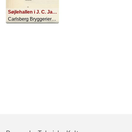
Søjlehallen i J. C. Jacobsens Villa (Æresboligen)
Carlsberg Bryggerierne - 1925