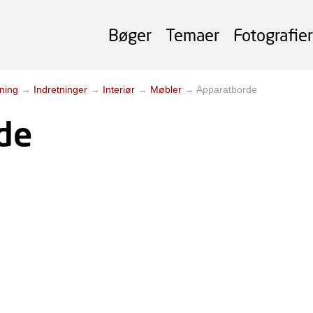
Bøger
Temaer
Fotografier
gning
→
Indretninger
→
Interiør
→
Møbler
→
Apparatborde
de