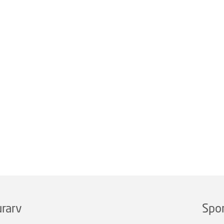
rarv
Spo