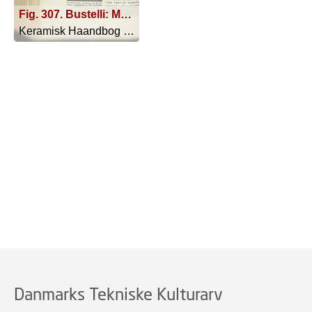
Fig. 307. Bustelli: Maskefigurer af den italianske Komedie. Brogetmalede Statuetter. Nymphenburg, ca. 1760. Bayerisches Nationalmuseum, München
Keramisk Haandbog - 1923
Danmarks Tekniske Kulturarv