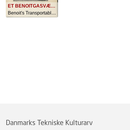
ET BENOITGASVÆRK TIL 30 FLAMMER I FORM AF ET ENTRÉMØBEL
Benoit's Transportable Luft-gasværker - 1903
Danmarks Tekniske Kulturarv