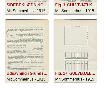
SIDEBEKLÆDNING. GIBSPLADER. LÆGTE 2x4. GULV. GULVBJÆLKE. DOBBELT LÆGTE 2x4.; INDERSTE SIDEBEKLÆDNING. REJSVÆRK. YDRE SIDEBEKLÆDNING. LÆGTE 2x4. GULV. GULVBJÆLKE,
Fig. 3. GULVBJÆLKERNE TIL HUSET. 23 Stk. 2 x 6 - 10 lang. GULVBRÆDDER TIL HUSET. 160□' 1 X 3, skaaren i 16' Længder. GULVBJÆLKER TIL VERANDAEN. 3 Stk. 2 X 6 - 5' 6'' lang. 10 - 2 X 6 - 8' lang. VERANDAENS GULV. 96□' 1 X 3, skaaren i 5' 10'' Længder.
Mit Sommerhus - 1915
Mit Sommerhus - 1915
Udsavning i Grundstokkene.; Gulvbrædder (1-2), der drives sammen med Kiler (3 og 4). Kilerne saves ud af tiloversblevne Brædder. Et andet Stykke Brædt (5) slaas fast paa Gulvbjæken (6) med store Søm.
Fig. 17. GULVBJÆLKERNE TIL TILBYGNINGEN. 8 Stk. 2 X 6 - 8' lang. GULVBRÆDDER TIL TILBYGNINGEN. 80 □' 1 X 3 - 10 lang.
Mit Sommerhus - 1915
Mit Sommerhus - 1915