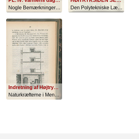
PL. IV. Varmens daglige Spillerum i Juli
HØITRYKSIDEN SET FRA MIDTEN AF MASKINEN
Nogle Bemærkninger om Danmarks Klima - 1872
Den Polytekniske Læreanstalt - 1910
Indretning af Højtryksapparat
Naturkræfterne i Menneskets Tjeneste - 1865