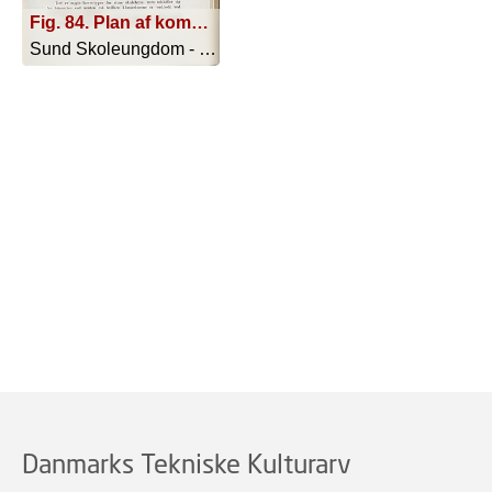
Fig. 84. Plan af kommuneskolen i Hans Tausensgade i København.
Sund Skoleungdom - 1917
Danmarks Tekniske Kulturarv