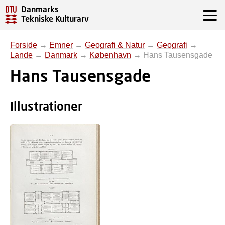
Danmarks
Tekniske Kulturarv
Forside
→
Emner
→
Geografi & Natur
→
Geografi
→
Lande
→
Danmark
→
København
→
Hans Tausensgade
Hans Tausensgade
Illustrationer