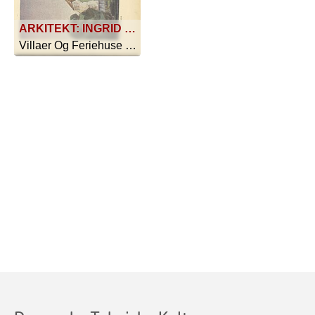
ARKITEKT: INGRID MØLLER FØRSTE PRÆMIE: SOMMERHUS PAA AMAGER SE DESUDEN PLANERNE SIDE 43
Villaer Og Feriehuse - 1916