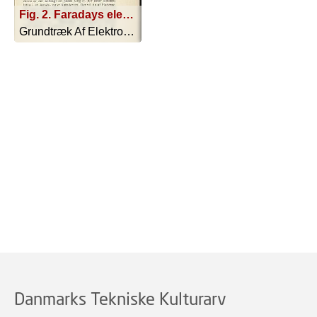
Fig. 2. Faradays elektrolytiske Love
Grundtræk Af Elektrokemien Til Brug V... - 1915
Danmarks Tekniske Kulturarv