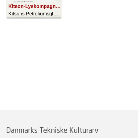
Kitson-Lyskompagniets Philadelphia Fabrik
Kitsons Petroliumsglødelys - 1902
Danmarks Tekniske Kulturarv