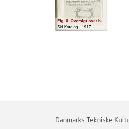
Fig. 8. Oversigt over hvordan lejebolte skal placeres i et leje.
Skf Katalog - 1917
Danmarks Tekniske Kultu