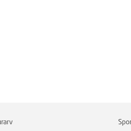
rarv
Spo