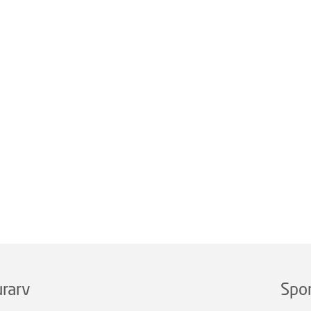
rarv
Spo