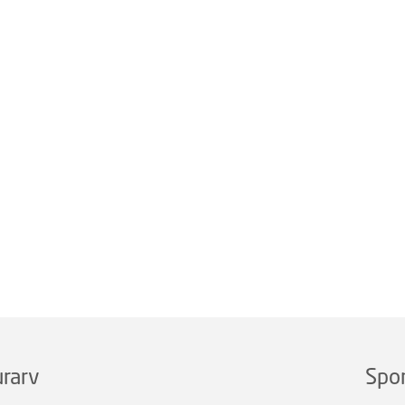
rarv
Spo