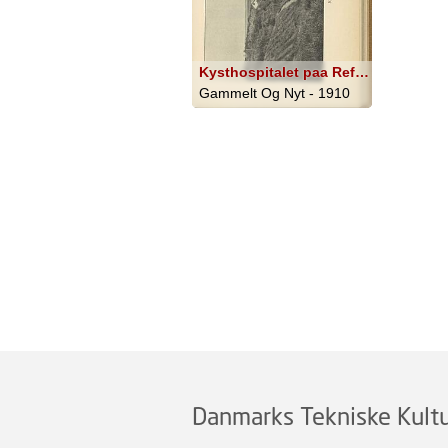
Kysthospitalet paa Refsnæs
Gammelt Og Nyt - 1910
Danmarks Tekniske Kultu