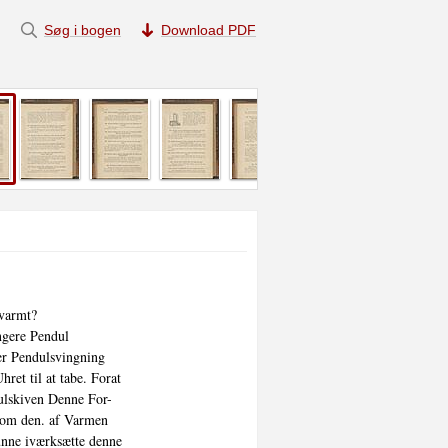
Søg i bogen
Download PDF
varmt?

gere Pendul

r Pendulsvingning

et til at tabe. Forat

lskiven Denne For-

rsom den. af Varmen

unne iværksætte denne
