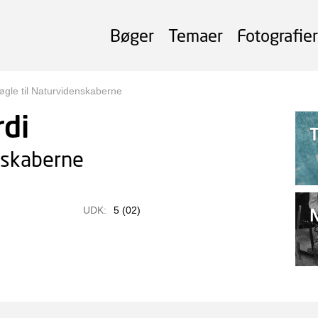
Bøger
Temaer
Fotografier
Nøgle til Naturvidenskaberne
rdi
nskaberne
UDK:
5 (02)