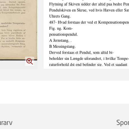
Flytning af Skiven sidder der altid paa bedre Pe
Pendulskiven en Skrue, ved hvis Hæven eller Sæ
Uhrets Gang.

487- Hvad forstaas der ved et Kompensationspend
Fig. ug. Kom-

pensationspendul.

A Jernstang, .

B Messingstang.

Derved forstaas et Pendul, som altid bi-

beholder sin Længde uforandret, i hvilke Tempe-
raturforhold dst end befinder sig. Ved et saadant

Pendul bestaar Pendulstangen af et System af

Jern- og Messingstænger, foroven og forneden for
bundne ved Tverstænger (se Fig. 119). Disse Meta
stænger sidder skiftevis, saa at den mellemste er 
Jernstang, paa hver sin Side af denne sidder der t
Messingstænger, saa to Jernstænger o. s, v. De ne-
derste Tverstænger er gennemborede i Midten for 
give Plads for den midterste Jernstang, ved hvilke
Pendulskiven er fæstet. Ved Opvarmningen foranl
rarv
Spo
Jernstængernes Udvidelse, at Pendulskiven sænke