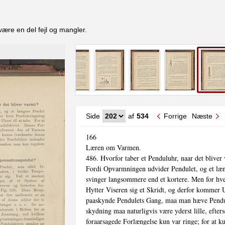
være en del fejl og mangler.
Side
af
534
Forrige
Næste
166

Læren om Varmen.

486. Hvorfor taber et Penduluhr, naar det bliver 
Fordi Opvarmningen udvider Pendulet, og et læn
svinger langsommere end et kortere. Men for hve
Hytter Viseren sig et Skridt, og derfor kommer Uhr
paaskynde Pendulets Gang, maa man hæve Pendu
skydning maa naturligvis være yderst lille, efte
foraarsagede Forlængelse kun var ringe; for at k