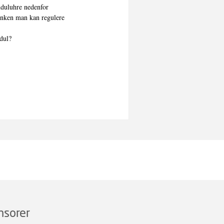
nduluhre nedenfor

nken man kan regulere

ul?



-

l-

en

o



at

n

ediger

nsorer
s og
