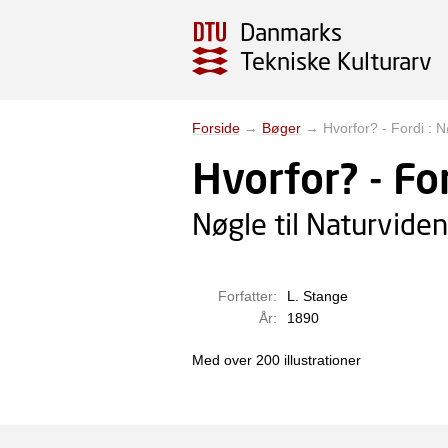
Danmarks
Tekniske Kulturarv
Forside
→
Bøger
→
Hvorfor? - Fordi : 
Hvorfor? - Fo
Nøgle til Naturvide
Forfatter:
L. Stange
År:
1890
Med over 200 illustrationer